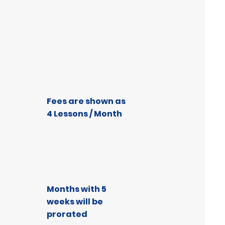
Fees are shown as
4 Lessons / Month
Months with 5
weeks will be
prorated