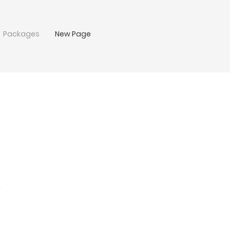
Packages
New Page
课